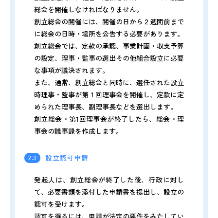
総会を開催しなければなりません。
創立総会の開催には、開催の日から２週間前まで
に総会の日時・場所を公告する必要があります。
創立総会では、定款の承認、事業計画・収支予算
の設定、理事・監事の選出その他組合設立に必要
な事項が議決されます。
また、通常、創立総会と同時に、選任された設立
時理事・監事が第１回理事会を開催し、定款に定
められた理事長、副理事長などを選出します。
創立総会・第1回理事会が終了したら、総会・理
事会の議事録を作成します。
設立認可申請
2.3
発起人は、創立総会が終了した後、行政に対し
て、必要書類を添付した申請書を提出し、設立の
認可を受けます。
認可を得るには、申請が法定の要件をみたしてい